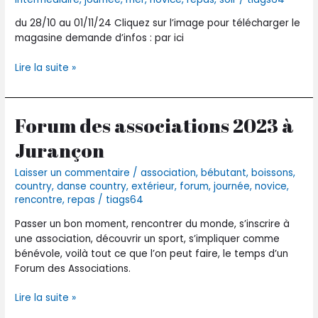
Gauthier
et
du 28/10 au 01/11/24 Cliquez sur l’image pour télécharger le
B’J
magasine demande d’infos : par ici
Line
Lire la suite »
Forum des associations 2023 à
Forum
des
Jurançon
associations
2023
Laisser un commentaire
/
association
,
bébutant
,
boissons
,
à
country
,
danse country
,
extérieur
,
forum
,
journée
,
novice
,
Jurançon
rencontre
,
repas
/
tiags64
Passer un bon moment, rencontrer du monde, s’inscrire à
une association, découvrir un sport, s’impliquer comme
bénévole, voilà tout ce que l’on peut faire, le temps d’un
Forum des Associations.
Lire la suite »