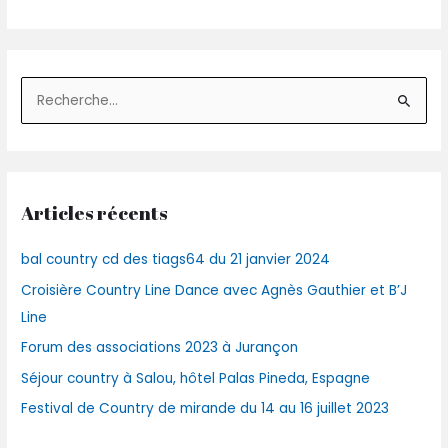
R
e
c
h
Articles récents
e
r
bal country cd des tiags64 du 21 janvier 2024
c
Croisière Country Line Dance avec Agnès Gauthier et B’J
h
Line
e
r
Forum des associations 2023 à Jurançon
Séjour country à Salou, hôtel Palas Pineda, Espagne
:
Festival de Country de mirande du 14 au 16 juillet 2023