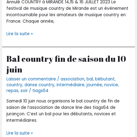
Annulé COUNTRY à MIRANDE 14,15 & 16 JUILLET 2023 Le
juillet
festival de musique country de Mirande est un événement
2023
incontournable pour les amateurs de musique country en
France. Chaque année,
Lire la suite »
Bal country fin de saison du 10
Bal
country
juin
fin
de
Laisser un commentaire
/
association
,
bal
,
bébutant
,
saison
country
,
danse country
,
intermédiaire
,
journée
,
novice
,
du
repas
,
soir
/
tiags64
10
juin
Samedi 10 juin nous organisons le bal country de fin de
saison de l’association de dance line des tiags64 de
jurançon. C’est un bal pour les débutants, novices et
intermédiaires.
Lire la suite »