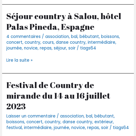
Séjour country à Salou, hôtel
Séjour
country
Palas Pineda, Espagne
à
Salou,
4 commentaires
/
association
,
bal
,
bébutant
,
boissons
,
hôtel
concert
,
country
,
cours
,
danse country
,
intermédiaire
,
Palas
journée
,
novice
,
repas
,
séjour
,
soir
/
tiags64
Pineda,
Espagne
Lire la suite »
Festival de Country de
Festival
de
mirande du 14 au 16 juillet
Country
de
2023
mirande
du
Laisser un commentaire
/
association
,
bal
,
bébutant
,
14
boissons
,
concert
,
country
,
danse country
,
extérieur
,
au
festival
,
intermédiaire
,
journée
,
novice
,
repas
,
soir
/
tiags64
16