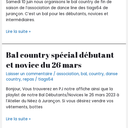
juin
Samedi 10 juin nous organisons le bal country de fin de
saison de l’association de dance line des tiags64 de
jurançon. C’est un bal pour les débutants, novices et
intermédiaires.
Lire la suite »
Bal country spécial débutant
Bal
country
et novice du 26 mars
spécial
débutant
Laisser un commentaire
/
association
,
bal
,
country
,
danse
et
country
,
repas
/
tiags64
novice
du
Bonjour, Vous trouverez en PJ notre affiche ainsi que la
26
playlist de notre Bal Débutants/Novices le 26 mars 2023 à
mars
l’Atelier du Néez à Jurançon. Si vous désirez vendre vos
vêtements, bottes
Lire la suite »