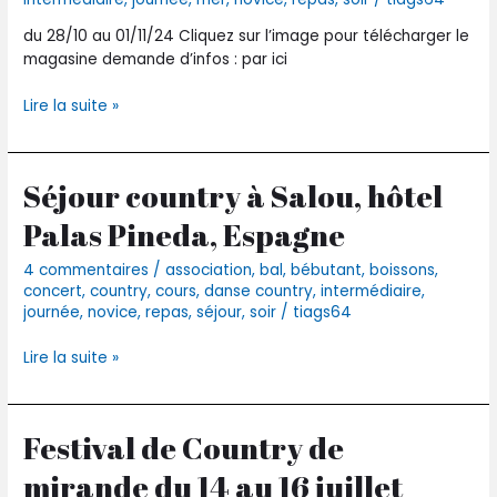
Gauthier
et
du 28/10 au 01/11/24 Cliquez sur l’image pour télécharger le
B’J
magasine demande d’infos : par ici
Line
Lire la suite »
Séjour country à Salou, hôtel
Séjour
country
Palas Pineda, Espagne
à
Salou,
4 commentaires
/
association
,
bal
,
bébutant
,
boissons
,
hôtel
concert
,
country
,
cours
,
danse country
,
intermédiaire
,
Palas
journée
,
novice
,
repas
,
séjour
,
soir
/
tiags64
Pineda,
Espagne
Lire la suite »
Festival de Country de
Festival
de
mirande du 14 au 16 juillet
Country