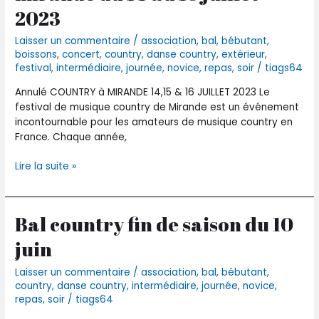
de
2023
mirande
du
Laisser un commentaire
/
association
,
bal
,
bébutant
,
14
boissons
,
concert
,
country
,
danse country
,
extérieur
,
au
festival
,
intermédiaire
,
journée
,
novice
,
repas
,
soir
/
tiags64
16
Annulé COUNTRY à MIRANDE 14,15 & 16 JUILLET 2023 Le
juillet
festival de musique country de Mirande est un événement
2023
incontournable pour les amateurs de musique country en
France. Chaque année,
Lire la suite »
Bal country fin de saison du 10
Bal
country
juin
fin
de
Laisser un commentaire
/
association
,
bal
,
bébutant
,
saison
country
,
danse country
,
intermédiaire
,
journée
,
novice
,
du
repas
,
soir
/
tiags64
10