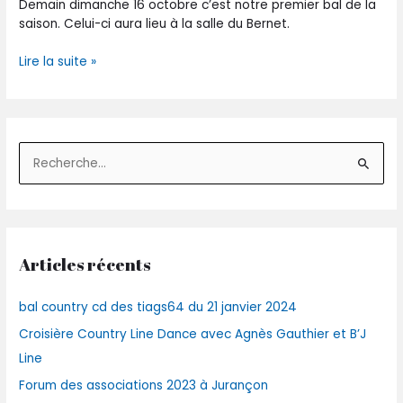
Demain dimanche 16 octobre c’est notre premier bal de la
saison. Celui-ci aura lieu à la salle du Bernet.
Lire la suite »
R
e
c
h
Articles récents
e
r
bal country cd des tiags64 du 21 janvier 2024
c
Croisière Country Line Dance avec Agnès Gauthier et B’J
h
Line
e
r
Forum des associations 2023 à Jurançon