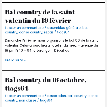
Bal country de la saint
Bal
country
valentin du 19 février
de
la
Laisser un commentaire
/
assemblée générale
,
bal
,
saint
country
,
danse country
,
repas
/
tiags64
valentin
du
Dimanche 19 février nous organisons le bal CD de la saint
19
valentin. Celui-ci aura lieu à l’atelier du neez – avenue du
février
18 juin 1940 – 64110 Jurançon. Début du
Lire la suite »
Bal country du 16 octobre,
Bal
country
tiags64
du
16
Laisser un commentaire
/
association
,
bal
,
country
,
danse
octobre,
country
,
non classé
/
tiags64
tiags64