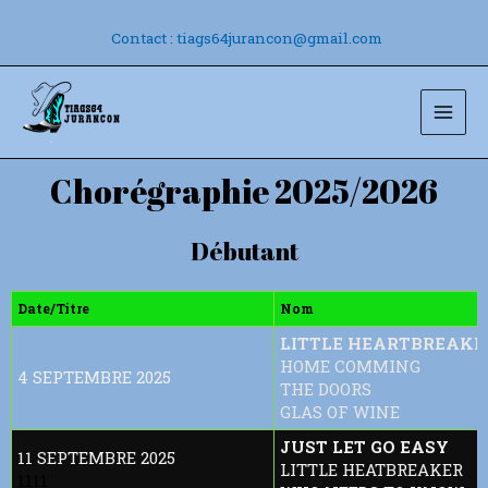
Aller
au
Contact : tiags64jurancon@gmail.com
contenu
Mai
Men
Chorégraphie 2025/2026
Débutant
Date/Titre
Nom
LITTLE HEARTBREAKE
HOME COMMING
4 SEPTEMBRE 2025
THE DOORS
GLAS OF WINE
JUST LET GO EASY
11 SEPTEMBRE 2025
LITTLE HEATBREAKER
1111