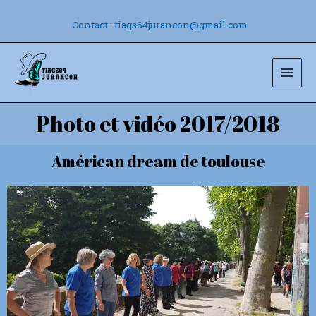
Aller
au
Contact : tiags64jurancon@gmail.com
contenu
Mai
Men
Photo et vidéo 2017/2018
Américan dream de toulouse