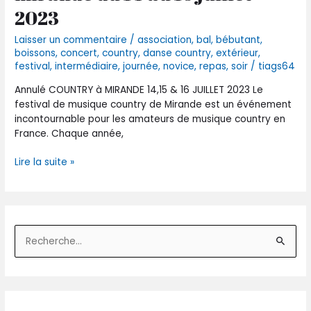
de
2023
mirande
du
Laisser un commentaire
/
association
,
bal
,
bébutant
,
14
boissons
,
concert
,
country
,
danse country
,
extérieur
,
au
festival
,
intermédiaire
,
journée
,
novice
,
repas
,
soir
/
tiags64
16
Annulé COUNTRY à MIRANDE 14,15 & 16 JUILLET 2023 Le
juillet
festival de musique country de Mirande est un événement
2023
incontournable pour les amateurs de musique country en
France. Chaque année,
Lire la suite »
R
e
c
h