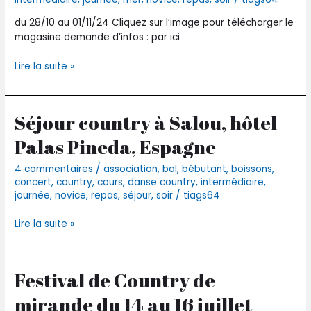
Gauthier
et
du 28/10 au 01/11/24 Cliquez sur l’image pour télécharger le
B’J
magasine demande d’infos : par ici
Line
Lire la suite »
Séjour country à Salou, hôtel
Séjour
country
Palas Pineda, Espagne
à
Salou,
4 commentaires
/
association
,
bal
,
bébutant
,
boissons
,
hôtel
concert
,
country
,
cours
,
danse country
,
intermédiaire
,
Palas
journée
,
novice
,
repas
,
séjour
,
soir
/
tiags64
Pineda,
Espagne
Lire la suite »
Festival de Country de
Festival
de
mirande du 14 au 16 juillet
Country