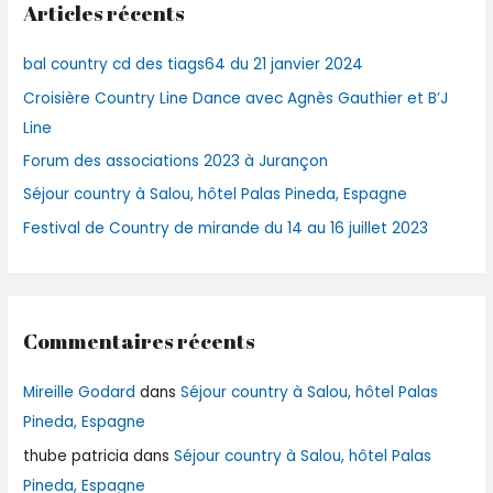
Articles récents
e
r
bal country cd des tiags64 du 21 janvier 2024
c
Croisière Country Line Dance avec Agnès Gauthier et B’J
h
Line
e
r
Forum des associations 2023 à Jurançon
Séjour country à Salou, hôtel Palas Pineda, Espagne
:
Festival de Country de mirande du 14 au 16 juillet 2023
Commentaires récents
Mireille Godard
dans
Séjour country à Salou, hôtel Palas
Pineda, Espagne
thube patricia
dans
Séjour country à Salou, hôtel Palas
Pineda, Espagne