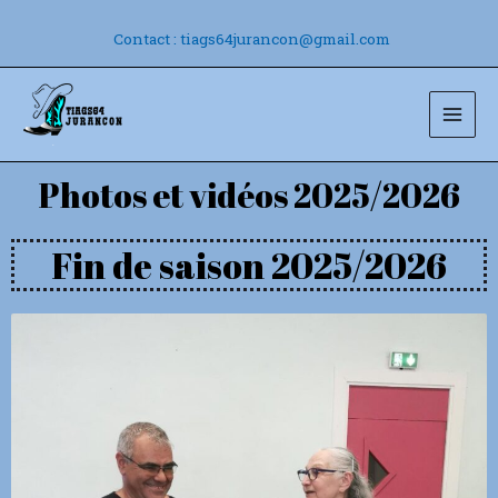
Aller
au
Contact : tiags64jurancon@gmail.com
contenu
Mai
Men
Photos et vidéos 2025/2026
Fin de saison 2025/2026