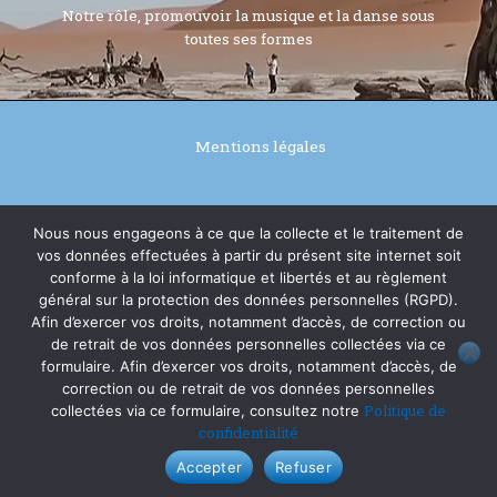
Notre rôle, promouvoir la musique et la danse sous
toutes ses formes
Mentions légales
Politique de confidentialité
Nous nous engageons à ce que la collecte et le traitement de
vos données effectuées à partir du présent site internet soit
conforme à la loi informatique et libertés et au règlement
général sur la protection des données personnelles (RGPD).
© 2026 tiags64
Afin d’exercer vos droits, notamment d’accès, de correction ou
de retrait de vos données personnelles collectées via ce
formulaire. Afin d’exercer vos droits, notamment d’accès, de
Réalisé par Alain Manaut
correction ou de retrait de vos données personnelles
Politique de
collectées via ce formulaire, consultez notre
confidentialité
Accepter
Refuser