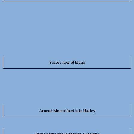
Soirée noir et blanc
Arnaud Marraffa et kiki Harley
Pique nique sur le chemin du retour