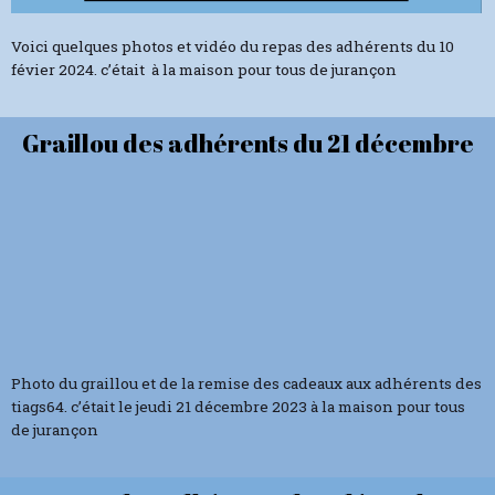
d
é
Voici quelques photos et vidéo du repas des adhérents du 10
o
févier 2024. c’était à la maison pour tous de jurançon
Graillou des adhérents du 21 décembre
Photo du graillou et de la remise des cadeaux aux adhérents des
tiags64. c’était le jeudi 21 décembre 2023 à la maison pour tous
de jurançon