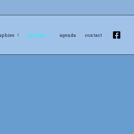
aphies
galeries
agenda
contact