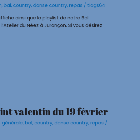
n
,
bal
,
country
,
danse country
,
repas
/
tiags64
fiche ainsi que la playlist de notre Bal
’Atelier du Néez à Jurançon. Si vous désirez
int valentin du 19 février
 générale
,
bal
,
country
,
danse country
,
repas
/