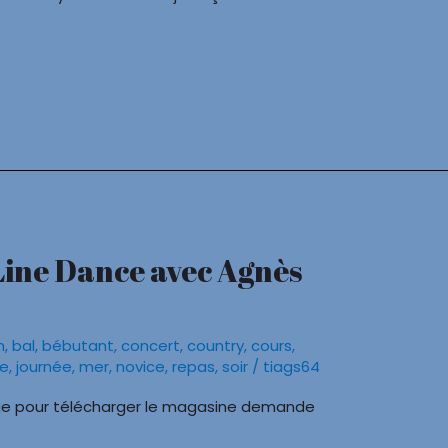
Line Dance avec Agnès
n
,
bal
,
bébutant
,
concert
,
country
,
cours
,
re
,
journée
,
mer
,
novice
,
repas
,
soir
/
tiags64
image pour télécharger le magasine demande