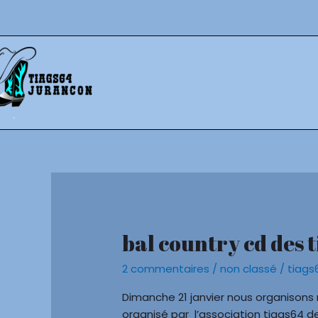
Aller
au
contenu
Pagination
d’article
bal country cd des 
bal
country
2 commentaires
/
non classé
/
tiags
cd
des
Dimanche 21 janvier nous organisons 
tiags64
organisé par l’association tiags64 de