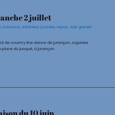
anche 2 juillet
n
,
boissons
,
extérieur
,
journée
,
repas
,
vide grenier
gs64 de country line dance de jurançon, organise
la place du junqué, à jurançon.
aison du 10 juin