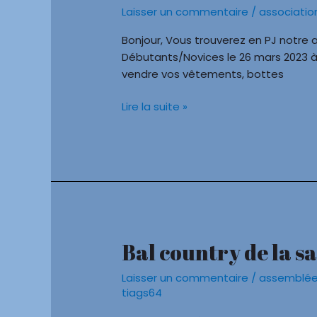
débutant
Laisser un commentaire
/
associatio
et
novice
Bonjour, Vous trouverez en PJ notre af
du
Débutants/Novices le 26 mars 2023 à l
26
vendre vos vêtements, bottes
mars
Lire la suite »
Bal country de la sa
Bal
country
Laisser un commentaire
/
assemblée
de
tiags64
la
saint