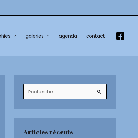
hies
galeries
agenda
contact
R
e
c
h
e
Articles récents