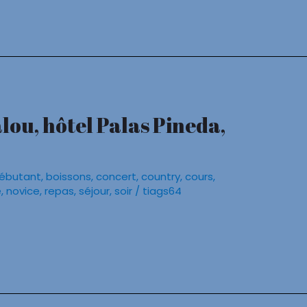
lou, hôtel Palas Pineda,
ébutant
,
boissons
,
concert
,
country
,
cours
,
e
,
novice
,
repas
,
séjour
,
soir
/
tiags64