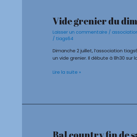
Vide grenier du dim
Vide
grenier
Laisser un commentaire
/
associatio
du
/
tiags64
dimanche
2
Dimanche 2 juillet, l’association tia
juillet
un vide grenier. Il débute à 8h30 sur 
Lire la suite »
Bal country fin de s
Bal