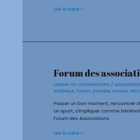
B’J
Lire la suite »
Line
Forum des associat
Forum
des
Laisser un commentaire
/
associatio
associations
extérieur
,
forum
,
journée
,
novice
,
ren
2023
à
Passer un bon moment, rencontrer du 
Jurançon
un sport, s’impliquer comme bénévole,
Forum des Associations.
Lire la suite »