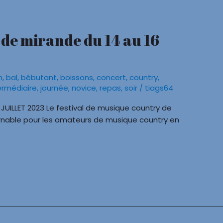
 de mirande du 14 au 16
n
,
bal
,
bébutant
,
boissons
,
concert
,
country
,
ermédiaire
,
journée
,
novice
,
repas
,
soir
/
tiags64
JUILLET 2023 Le festival de musique country de
nable pour les amateurs de musique country en