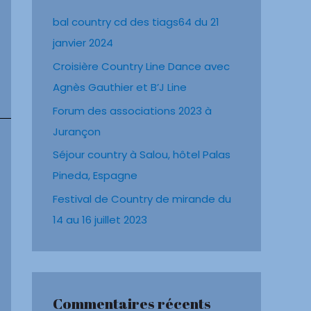
r
bal country cd des tiags64 du 21
c
janvier 2024
h
e
Croisière Country Line Dance avec
r
Agnès Gauthier et B’J Line
Forum des associations 2023 à
:
Jurançon
Séjour country à Salou, hôtel Palas
Pineda, Espagne
Festival de Country de mirande du
14 au 16 juillet 2023
Commentaires récents