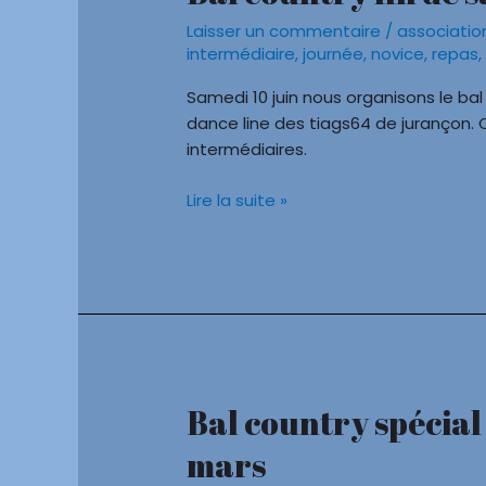
country
Laisser un commentaire
/
associatio
fin
intermédiaire
,
journée
,
novice
,
repas
de
saison
Samedi 10 juin nous organisons le bal
du
dance line des tiags64 de jurançon. 
10
intermédiaires.
juin
Lire la suite »
Bal country spécial
Bal
country
mars
spécial