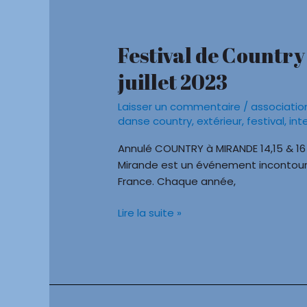
Festival de Country
Festival
de
juillet 2023
Country
de
Laisser un commentaire
/
associatio
mirande
danse country
,
extérieur
,
festival
,
int
du
14
Annulé COUNTRY à MIRANDE 14,15 & 16 
au
Mirande est un événement incontour
16
France. Chaque année,
juillet
Lire la suite »
2023