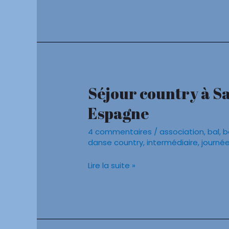
Séjour country à Sa
Séjour
country
Espagne
à
Salou,
4 commentaires
/
association
,
bal
,
b
hôtel
danse country
,
intermédiaire
,
journé
Palas
Pineda,
Lire la suite »
Espagne