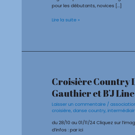
du
pour les débutants, novices […]
21
janvier
Lire la suite »
2024
Croisière Country 
Croisière
Country
Gauthier et B’J Line
Line
Dance
Laisser un commentaire
/
associatio
avec
croisière
,
danse country
,
intermédiai
Agnès
Gauthier
du 28/10 au 01/11/24 Cliquez sur l’
et
d’infos : par ici