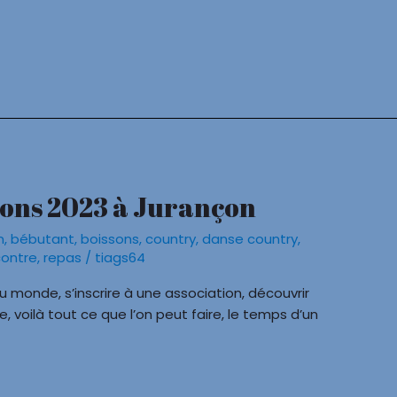
ions 2023 à Jurançon
n
,
bébutant
,
boissons
,
country
,
danse country
,
contre
,
repas
/
tiags64
monde, s’inscrire à une association, découvrir
 voilà tout ce que l’on peut faire, le temps d’un