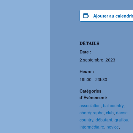
Ajouter au calendri
DÉTAILS
Date :
2 septembre, 2023
Heure :
19h00 - 23h30
Catégories
d’Évènement:
association
,
bal country
,
chorégraphe
,
club
,
danse
country
,
débutant
,
graillou
,
intermédiaire
,
novice
,