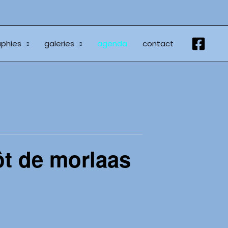
phies
galeries
agenda
contact
ôt de morlaas