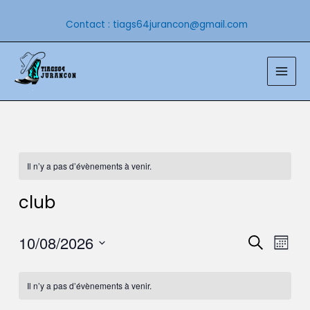
Aller
au
Contact : tiags64jurancon@gmail.com
contenu
Main
Men
Il n’y a pas d’évènements à venir.
club
Reche
Nav
10/08/2026
Recherche
Mois
de
Sélectionnez
et
une
vue
Il n’y a pas d’évènements à venir.
date.
naviga
Évè