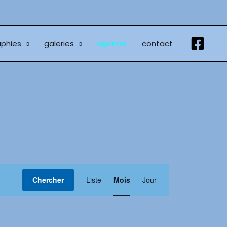
phies
galeries
agenda
contact
Navigation
Chercher
Liste
Mois
Jour
de
vues