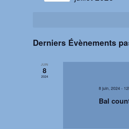
navigation
par
Sélectionnez
mot-
une
de
clé.
date.
vues
Derniers Évènements p
Évènements
JUIN
8
2024
8 juin, 2024 - 1
Bal coun