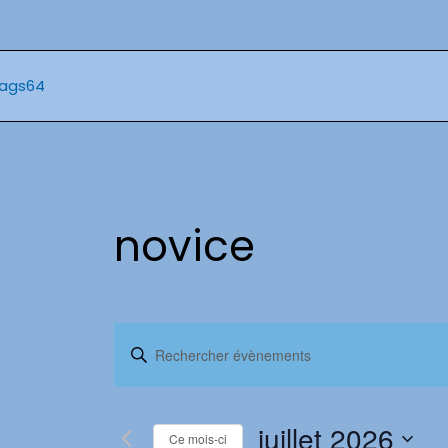
Aller
au
contenu
novice
Recherche
Saisir
mot-
et
clé.
Rechercher
juillet 2026
Ce mois-ci
Évènements