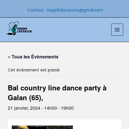
Aller
au
Contact : tiags64jurancon@gmail.com
contenu
Main
Men
« Tous les Évènements
Cet évènement est passé.
Bal country line dance party à
Galan (65),
21 janvier, 2024 - 14h00
-
19h00