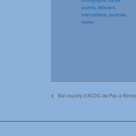
country
,
débutant
,
intermédiaire
,
jounrnée
,
novice
Bal country d’ACDC de Pau à Benej