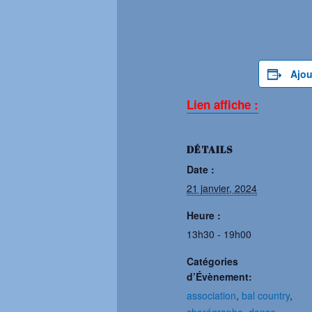
Ajou
Lien affiche :
DÉTAILS
Date :
21 janvier, 2024
Heure :
13h30 - 19h00
Catégories
d’Évènement:
association
,
bal country
,
chorégraphe
,
danse