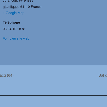
Jurançon
,
Pyrénées
atlantiques
64110
France
+ Google Map
Téléphone
06 34 16 18 81
Voir Lieu site web
acq (64)
Bal c