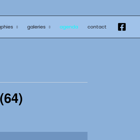
phies
galeries
agenda
contact
(64)