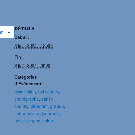
DÉTAILS
er
Début :
8 juin, 2024 - 12h00
Fin :
9 juin, 2024 - 0h00
Catégories
d’Évènement:
association
,
bal country
,
chorégraphe
,
danse
country
,
débutant
,
graillou
,
intermédiaire
,
jounrnée
,
novice
,
repas
,
soirée