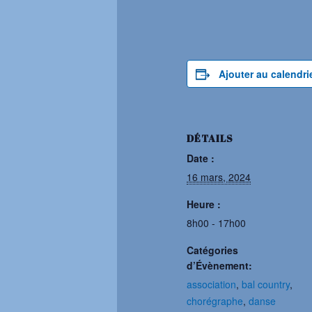
Ajouter au calendri
DÉTAILS
Date :
16 mars, 2024
Heure :
8h00 - 17h00
Catégories
d’Évènement:
association
,
bal country
,
chorégraphe
,
danse