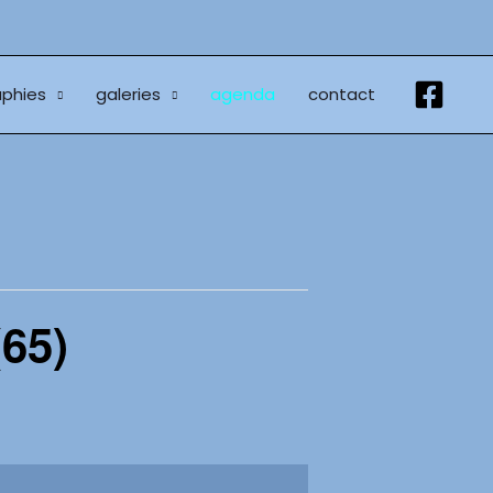
phies
galeries
agenda
contact
(65)