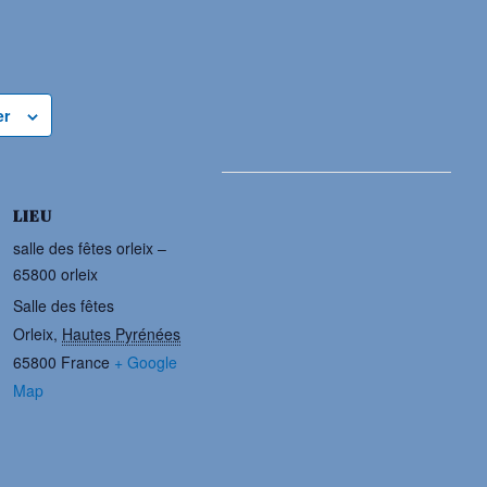
er
LIEU
salle des fêtes orleix –
65800 orleix
Salle des fêtes
Orleix
,
Hautes Pyrénées
65800
France
+ Google
Map