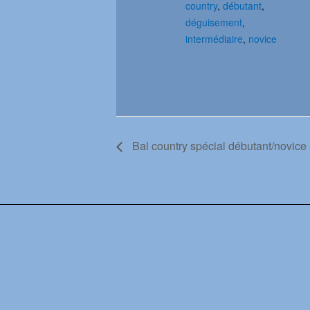
country
,
débutant
,
déguisement
,
intermédiaire
,
novice
Bal country spécial débutant/novice