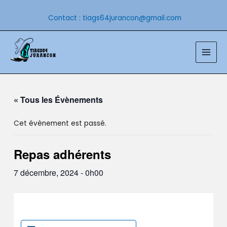
Aller
au
Contact : tiags64jurancon@gmail.com
contenu
Main
Men
« Tous les Évènements
Cet évènement est passé.
Repas adhérents
7 décembre, 2024 - 0h00