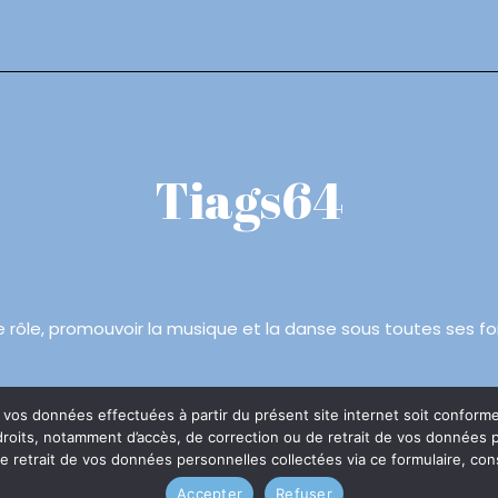
Tiags64
e rôle, promouvoir la musique et la danse sous toutes ses f
os données effectuées à partir du présent site internet soit conforme à
oits, notamment d’accès, de correction ou de retrait de vos données per
© 2026 tiags64
ité
 retrait de vos données personnelles collectées via ce formulaire, co
Accepter
Refuser