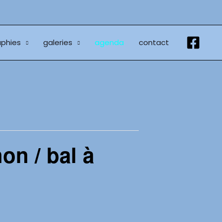
phies
galeries
agenda
contact
on / bal à