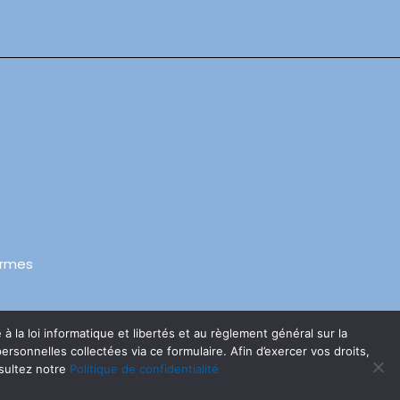
ormes
 la loi informatique et libertés et au règlement général sur la
Réalisé par Alain
sonnelles collectées via ce formulaire. Afin d’exercer vos droits,
nsultez notre
Politique de confidentialité
Manaut