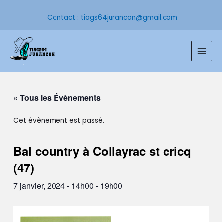
Aller
au
Contact : tiags64jurancon@gmail.com
contenu
Main
Men
« Tous les Évènements
Cet évènement est passé.
Bal country à Collayrac st cricq
(47)
7 janvier, 2024 - 14h00
-
19h00