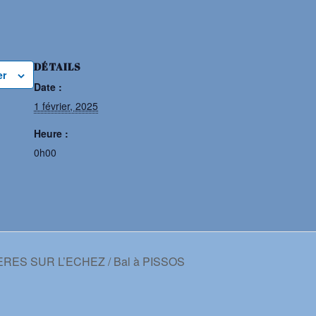
DÉTAILS
er
Date :
1 février, 2025
Heure :
0h00
ERES SUR L’ECHEZ / Bal à PISSOS