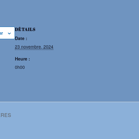
DÉTAILS
er
Date :
23 novembre, 2024
Heure :
0h00
ERES