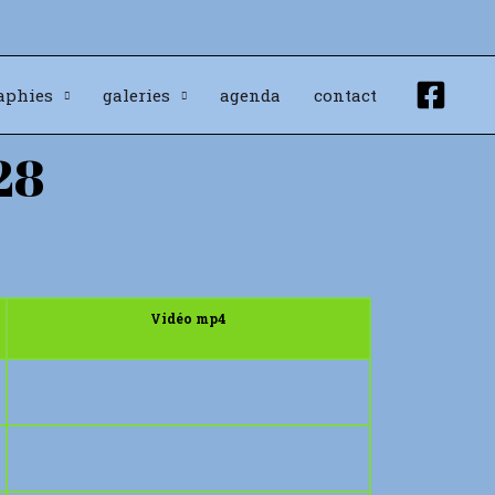
aphies
galeries
agenda
contact
28
Vidéo mp4