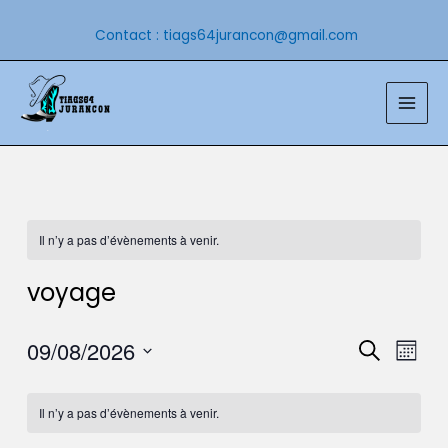
Aller
au
Contact : tiags64jurancon@gmail.com
contenu
Main
Men
Il n’y a pas d’évènements à venir.
voyage
Reche
Nav
09/08/2026
Recherche
Mois
de
Sélectionnez
et
une
vue
Il n’y a pas d’évènements à venir.
date.
naviga
Évè